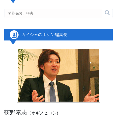

カイシャのホケン編集長
荻野泰志
（オギノヒロシ）